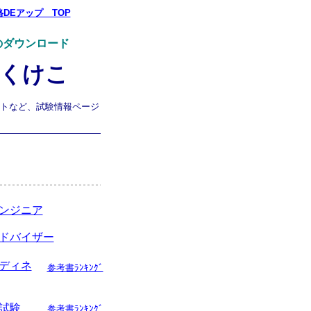
格DEアップ TOP
のダウンロード
きくけこ
トなど、試験情報ページ
ンジニア
ドバイザー
ディネ
参考書ﾗﾝｷﾝｸﾞ
試験
参考書ﾗﾝｷﾝｸﾞ