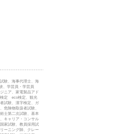
試験、海事代理士、海
試験、学芸員・学芸員
ジニア、家電製品アド
定 eco検定、観光
者試験、漢字検定、ガ
、危険物取扱者試験、
術士第二次試験、基本
ト、キャリア・コンサル
国家試験、教員採用試
リーニング師、クレー