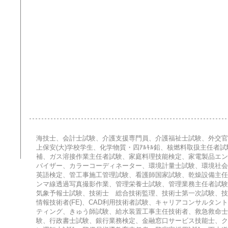
海技士、会計士試験、介護支援専門員、介護福祉士試験、外交官
上保安(大)学校学生、化学物質・四ｱﾙｷﾙ鉛、核燃料取扱主任者
補、ガス溶接作業主任者試験、家庭料理技能検定、家電製品エン
バイザー、カラーコーディネーター、環境計量士試験、環境社会検
英語検定、管工事施工管理試験、看護師国家試験、乾燥設備主任
ンマ線透過写真撮影作業、管理栄養士試験、管理業務主任者試験
気象予報士試験、技術士 総合技術監理、技術士第一次試験、技
情報技術者(FE)、CAD利用技術者試験、キャリアコンサルタン
ティング、きゅう師試験、給水装置工事主任技術者、救急救命士
験、行政書士試験、銀行業務検定、金融窓口サービス技能士、ク