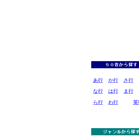
あ行
か行
さ行
な行
は行
ま行
ら行
わ行
英