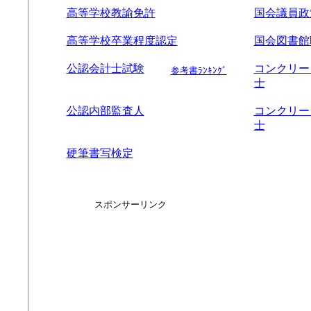
高等学校教諭免許
国会議員政
高等学校卒業程度認定
国会図書館
公認会計士試験
コンクリー
参考書ﾗﾝｷﾝｸﾞ
士
公認内部監査人
コンクリー
士
硬筆書写検定
スポンサーリンク