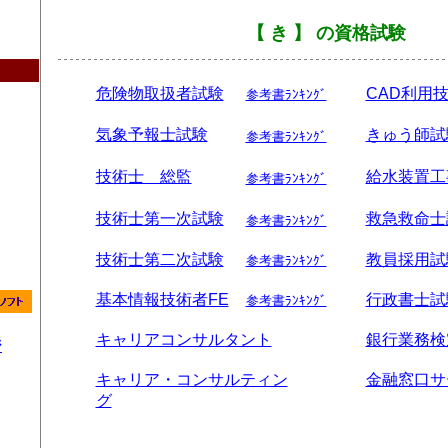
【 き 】 の資格試験
危険物取扱者試験
CAD利用
参考書ﾗﾝｷﾝｸﾞ
気象予報士試験
きゅう師試
参考書ﾗﾝｷﾝｸﾞ
技術士 総監
給水装置工
参考書ﾗﾝｷﾝｸﾞ
技術士第一次試験
救急救命士
参考書ﾗﾝｷﾝｸﾞ
技術士第二次試験
教員採用試
参考書ﾗﾝｷﾝｸﾞ
基本情報技術者FE
行政書士試
参考書ﾗﾝｷﾝｸﾞ
キャリアコンサルタント
銀行業務検
ジ
キャリア・コンサルティン
金融窓口サ
グ