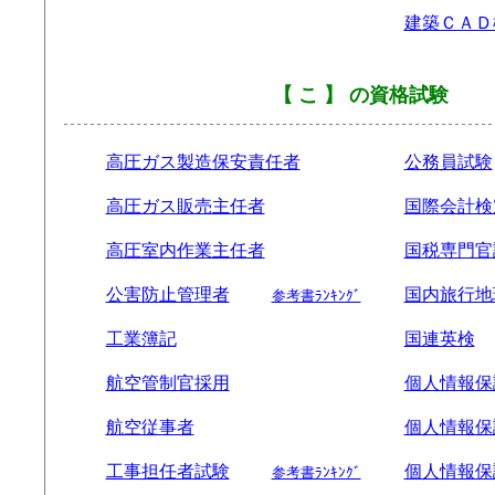
建築ＣＡＤ
【 こ 】 の資格試験
高圧ガス製造保安責任者
公務員試験
高圧ガス販売主任者
国際会計検定
高圧室内作業主任者
国税専門官
公害防止管理者
国内旅行地
参考書ﾗﾝｷﾝｸﾞ
工業簿記
国連英検
航空管制官採用
個人情報保
航空従事者
個人情報保
工事担任者試験
個人情報保
参考書ﾗﾝｷﾝｸﾞ