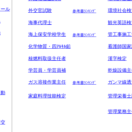
ツール
外交官試験
環境社会検
参考書ﾗﾝｷﾝｸﾞ
系
海事代理士
観光英語検
融
海上保安学校学生
管工事施工
参考書ﾗﾝｷﾝｸﾞ
化学物質・四ｱﾙｷﾙ鉛
看護師国家
核燃料取扱主任者
漢字検定
学芸員・学芸員補
乾燥設備主
ガス溶接作業主任
ガンマ線透
参考書ﾗﾝｷﾝｸﾞ
不動
家庭料理技能検定
管理栄養士
管理業務主
行交