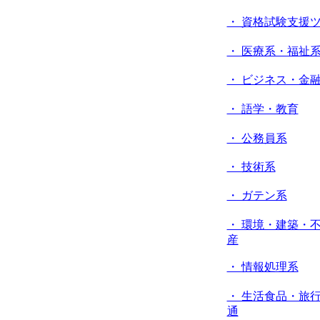
・ 資格試験支援
・ 医療系・福祉
・ ビジネス・金
・ 語学・教育
・ 公務員系
・ 技術系
・ ガテン系
・ 環境・建築・
産
・ 情報処理系
・ 生活食品・旅
通