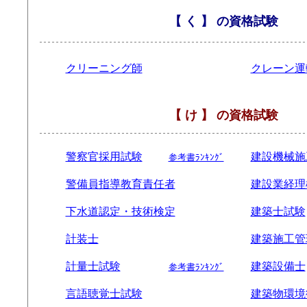
【 く 】 の資格試験
クリーニング師
クレーン運
【 け 】 の資格試験
警察官採用試験
建設機械施
参考書ﾗﾝｷﾝｸﾞ
警備員指導教育責任者
建設業経理
下水道認定・技術検定
建築士試験
計装士
建築施工管
計量士試験
建築設備士
参考書ﾗﾝｷﾝｸﾞ
言語聴覚士試験
建築物環境