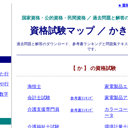
■ 資
国家資格・公的資格・民間資格 ／ 過去問題と解答
資格試験マップ ／ か
過去問題と解答のダウンロード、参考書ランキングと問題集テキス
です。
【 か 】 の資格試験
た行
や行
海技士
家電製品エ
数字
会計士試験
家電製品ア
参考書ﾗﾝｷﾝｸﾞ
介護支援専門員
カラーコー
参考書ﾗﾝｷﾝｸﾞ
ータ
介護福祉士試験
環境計量士