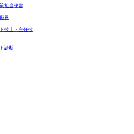
策担当秘書
職員
ト技士・主任技
ト診断